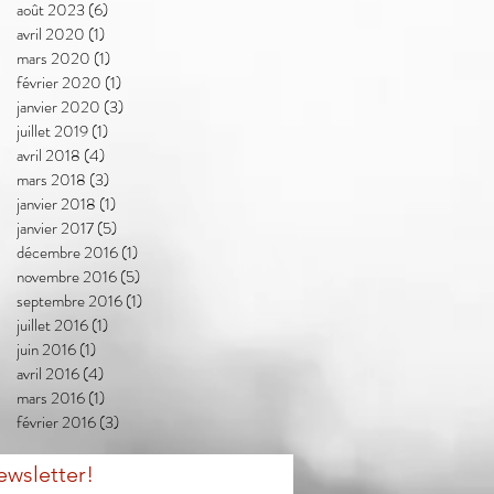
août 2023
(6)
6 posts
avril 2020
(1)
1 post
mars 2020
(1)
1 post
février 2020
(1)
1 post
janvier 2020
(3)
3 posts
juillet 2019
(1)
1 post
avril 2018
(4)
4 posts
mars 2018
(3)
3 posts
janvier 2018
(1)
1 post
janvier 2017
(5)
5 posts
décembre 2016
(1)
1 post
novembre 2016
(5)
5 posts
septembre 2016
(1)
1 post
juillet 2016
(1)
1 post
juin 2016
(1)
1 post
avril 2016
(4)
4 posts
mars 2016
(1)
1 post
février 2016
(3)
3 posts
ewsletter!