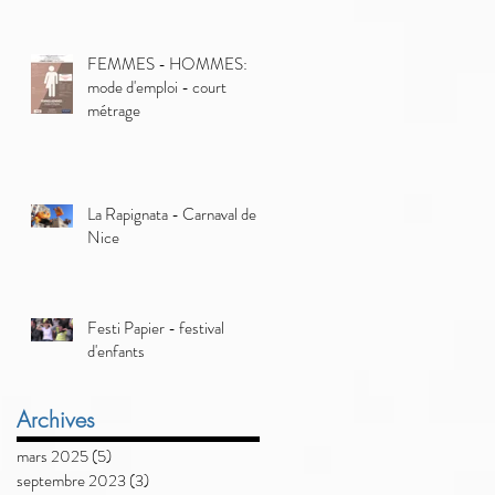
FEMMES - HOMMES:
mode d'emploi - court
métrage
La Rapignata - Carnaval de
Nice
Festi Papier - festival
d'enfants
Archives
mars 2025
(5)
5 posts
septembre 2023
(3)
3 posts