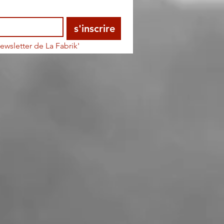
s'inscrire
ewsletter de La Fabrik'