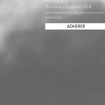
Prix de la cotisation : 10 €
Le montant total des adhésions est reversé da
humanitaires.
ADHERER