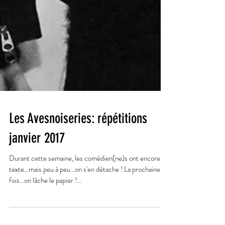
Les Avesnoiseries: répétitions
janvier 2017
Durant cette semaine, les comédien(ne)s ont encore le
texte...mais peu à peu...on s'en détache ! La prochaine
fois...on lâche le papier !...