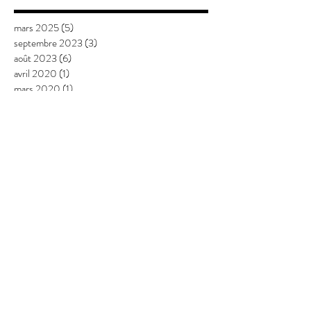
mars 2025
(5)
5 posts
septembre 2023
(3)
3 posts
août 2023
(6)
6 posts
avril 2020
(1)
1 post
mars 2020
(1)
1 post
février 2020
(1)
1 post
janvier 2020
(3)
3 posts
juillet 2019
(1)
1 post
avril 2018
(4)
4 posts
mars 2018
(3)
3 posts
janvier 2018
(1)
1 post
janvier 2017
(5)
5 posts
décembre 2016
(1)
1 post
novembre 2016
(5)
5 posts
septembre 2016
(1)
1 post
juillet 2016
(1)
1 post
juin 2016
(1)
1 post
avril 2016
(4)
4 posts
mars 2016
(1)
1 post