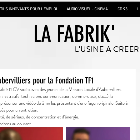
TILS INNOVANTS POUR L'EMPLOI
AUDIO VISUEL - CINEMA
CD 93
L
LA FABRIK'
L'USINE A CREER
bervilliers pour la Fondation TF1
alisé 11 CV vidéo avec des jeunes de la Mission Locale d'Aubervilliers.
nistratifs, techniciens communication, commerciaux, etc...), la 
résenter une vidéo de 3mn les présentant d'une façon originale. Suite à 
ués pour un entretien.
ité, de sérieux, de concentration et d'énergie.
ndrons au courant...