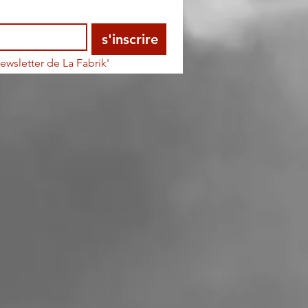
s'inscrire
ewsletter de La Fabrik'