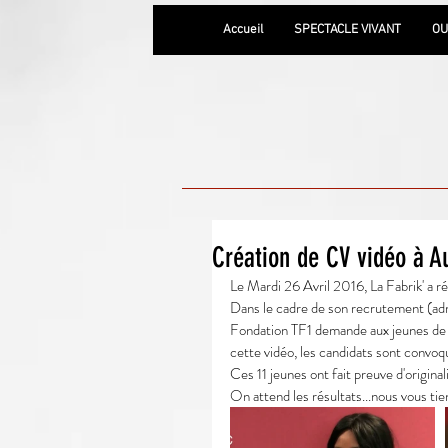
Accueil
SPECTACLE VIVANT
OU
Création de CV vidéo à Au
Le Mardi 26 Avril 2016, La Fabrik' a ré
Dans le cadre de son recrutement (admi
Fondation TF1 demande aux jeunes de p
cette vidéo, les candidats sont convoq
Ces 11 jeunes ont fait preuve d'original
On attend les résultats...nous vous tie