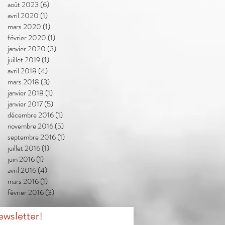
août 2023
(6)
6 posts
avril 2020
(1)
1 post
mars 2020
(1)
1 post
février 2020
(1)
1 post
janvier 2020
(3)
3 posts
juillet 2019
(1)
1 post
avril 2018
(4)
4 posts
mars 2018
(3)
3 posts
janvier 2018
(1)
1 post
janvier 2017
(5)
5 posts
décembre 2016
(1)
1 post
novembre 2016
(5)
5 posts
septembre 2016
(1)
1 post
juillet 2016
(1)
1 post
juin 2016
(1)
1 post
avril 2016
(4)
4 posts
mars 2016
(1)
1 post
février 2016
(3)
3 posts
ewsletter!