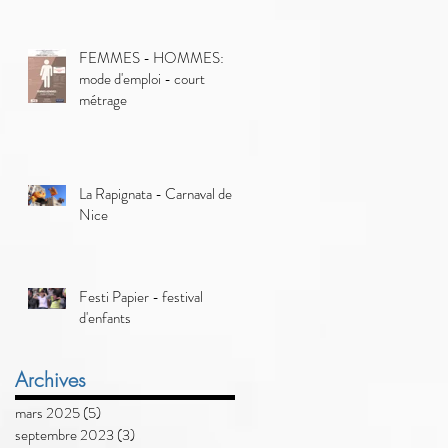
FEMMES - HOMMES:
mode d'emploi - court
métrage
La Rapignata - Carnaval de
Nice
Festi Papier - festival
d'enfants
Archives
mars 2025
(5)
5 posts
septembre 2023
(3)
3 posts